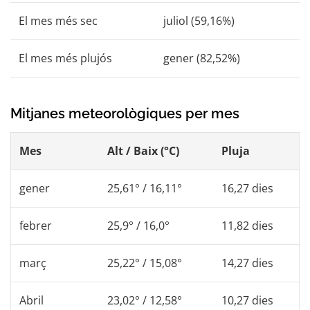
El mes més sec
juliol (59,16%)
El mes més plujós
gener (82,52%)
Mitjanes meteorològiques per mes
Mes
Alt / Baix (°C)
Pluja
gener
25,61° / 16,11°
16,27 dies
febrer
25,9° / 16,0°
11,82 dies
març
25,22° / 15,08°
14,27 dies
Abril
23,02° / 12,58°
10,27 dies