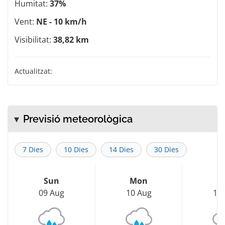
Humitat:
37%
Vent:
NE - 10 km/h
Visibilitat:
38,82 km
Actualitzat:
Previsió meteorològica
7 Dies
10 Dies
14 Dies
30 Dies
Sun
Mon
T
09 Aug
10 Aug
11