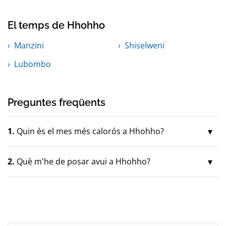
El temps de Hhohho
Manzini
Shiselweni
Lubombo
Preguntes freqüents
1.
Quin és el mes més calorós a Hhohho?
2.
Què m'he de posar avui a Hhohho?