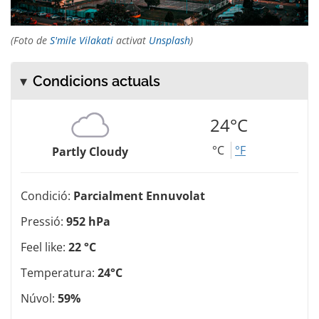
(Foto de
S'mile Vilakati
activat
Unsplash
)
Condicions actuals
24°C
°C
°F
Partly Cloudy
Condició:
Parcialment Ennuvolat
Pressió:
952 hPa
Feel like:
22 °C
Temperatura:
24°C
Núvol:
59%