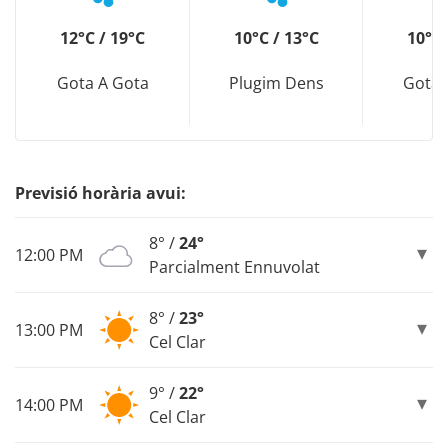
12°C / 19°C
10°C / 13°C
10°C 
Gota A Gota
Plugim Dens
Gota 
Previsió horària avui:
8° /
24°
12:00 PM
Parcialment Ennuvolat
8° /
23°
13:00 PM
Cel Clar
9° /
22°
14:00 PM
Cel Clar