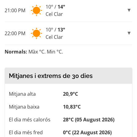
10° /
14°
21:00 PM
Cel Clar
10° /
13°
22:00 PM
Cel Clar
Normals:
Màx °C. Min °C.
Mitjanes i extrems de 30 dies
Mitjana alta
20,9°C
Mitjana baixa
10,83°C
El dia més calorós
28°C (05 August 2026)
El dia més fred
0°C (22 August 2026)