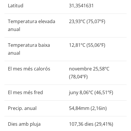
Latitud
31,3541631
Temperatura elevada
23,93ºC (75,07ºF)
anual
Temperatura baixa
12,81ºC (55,06ºF)
anual
El mes més calorós
novembre 25,58ºC
(78,04ºF)
El mes més fred
juny 8,06ºC (46,51ºF)
Precip. anual
54,84mm (2,16in)
Dies amb pluja
107,36 dies (29,41%)